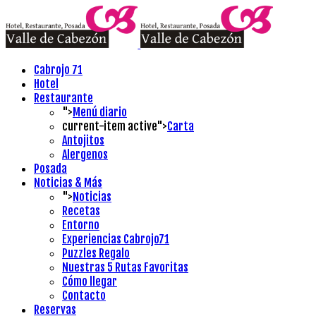
Cabrojo 71
Hotel
Restaurante
">
Menú diario
current-item active">
Carta
Antojitos
Alergenos
Posada
Noticias & Más
">
Noticias
Recetas
Entorno
Experiencias Cabrojo71
Puzzles Regalo
Nuestras 5 Rutas Favoritas
Cómo llegar
Contacto
Reservas