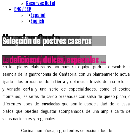
Reservas Hotel
ENG / ESP
">
Español
">
English
Nuestra Carta
Tradición montañesa
Salón comedor
Biergarten
Selección de postres caseros
guisos de aquí, de siempre ...
con luz natural ...
terraza jardín de Cabrojo
... deliciosos, dulces, especiales ...
En los platos elaborados por nuestro equipo podrás descubrir la
esencia de la gastronomía de Cantabria, con un planteamiento actual
ligado a los productos de la
tierra
y del
mar,
a través de una extensa
y variada
carta
y una serie de especialidades, como el cocido
montañés, las setas de cardo braseadas con salsa de queso picón, o
diferentes tipos de
ensaladas
que son la especialidad de la casa,
platos que puedes degustar acompañados de una amplia carta de
vinos nacionales y regionales.
Cocina montañesa, ingredientes seleccionados de