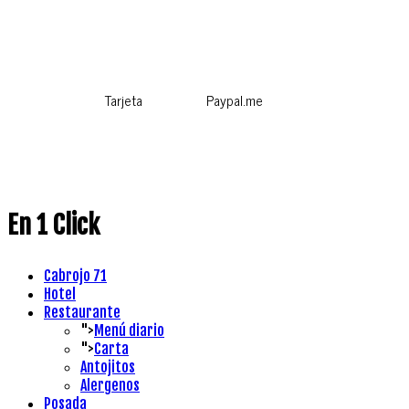
Tarjeta
Paypal.me
En 1 Click
Cabrojo 71
Hotel
Restaurante
">
Menú diario
">
Carta
Antojitos
Alergenos
Posada