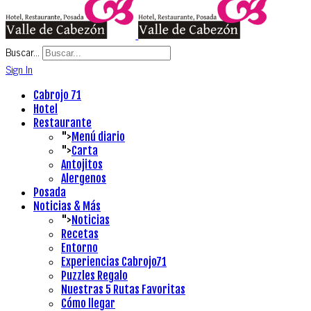
Buscar...
Sign In
Cabrojo 71
Hotel
Restaurante
">
Menú diario
">
Carta
Antojitos
Alergenos
Posada
Noticias & Más
">
Noticias
Recetas
Entorno
Experiencias Cabrojo71
Puzzles Regalo
Nuestras 5 Rutas Favoritas
Cómo llegar