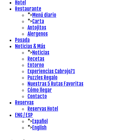
Hotel
Restaurante
">
Menú diario
">
Carta
Antojitos
Alergenos
Posada
Noticias & Más
">
Noticias
Recetas
Entorno
Experiencias Cabrojo71
Puzzles Regalo
Nuestras 5 Rutas Favoritas
Cómo llegar
Contacto
Reservas
Reservas Hotel
ENG / ESP
">
Español
">
English