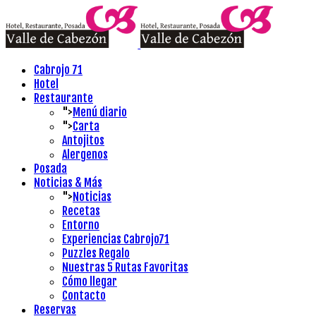
Cabrojo 71
Hotel
Restaurante
">
Menú diario
">
Carta
Antojitos
Alergenos
Posada
Noticias & Más
">
Noticias
Recetas
Entorno
Experiencias Cabrojo71
Puzzles Regalo
Nuestras 5 Rutas Favoritas
Cómo llegar
Contacto
Reservas