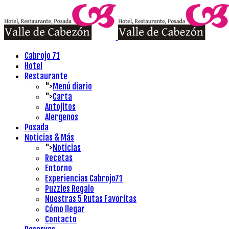
Cabrojo 71
Hotel
Restaurante
">
Menú diario
">
Carta
Antojitos
Alergenos
Posada
Noticias & Más
">
Noticias
Recetas
Entorno
Experiencias Cabrojo71
Puzzles Regalo
Nuestras 5 Rutas Favoritas
Cómo llegar
Contacto