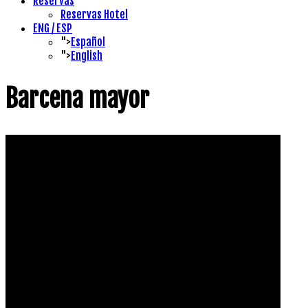
Reservas
Reservas Hotel
ENG / ESP
">
Español
">
English
Barcena mayor