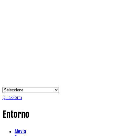
QuickForm
Entorno
Alevia