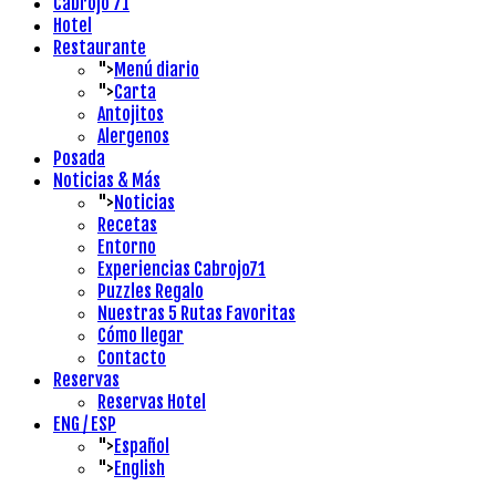
Cabrojo 71
Hotel
Restaurante
">
Menú diario
">
Carta
Antojitos
Alergenos
Posada
Noticias & Más
">
Noticias
Recetas
Entorno
Experiencias Cabrojo71
Puzzles Regalo
Nuestras 5 Rutas Favoritas
Cómo llegar
Contacto
Reservas
Reservas Hotel
ENG / ESP
">
Español
">
English