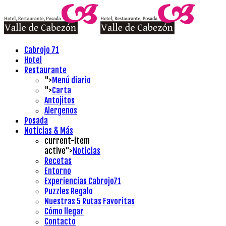
Cabrojo 71
Hotel
Restaurante
">
Menú diario
">
Carta
Antojitos
Alergenos
Posada
Noticias & Más
current-item
active">
Noticias
Recetas
Entorno
Experiencias Cabrojo71
Puzzles Regalo
Nuestras 5 Rutas Favoritas
Cómo llegar
Contacto