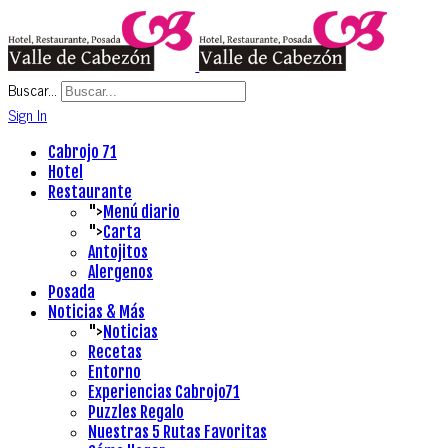
Buscar...
Sign In
Cabrojo 71
Hotel
Restaurante
">
Menú diario
">
Carta
Antojitos
Alergenos
Posada
Noticias & Más
">
Noticias
Recetas
Entorno
Experiencias Cabrojo71
Puzzles Regalo
Nuestras 5 Rutas Favoritas