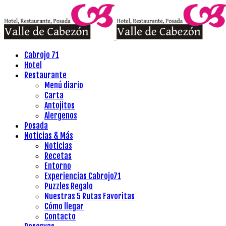
Cabrojo 71
Hotel
Restaurante
Menú diario
Carta
Antojitos
Alergenos
Posada
Noticias & Más
Noticias
Recetas
Entorno
Experiencias Cabrojo71
Puzzles Regalo
Nuestras 5 Rutas Favoritas
Cómo llegar
Contacto