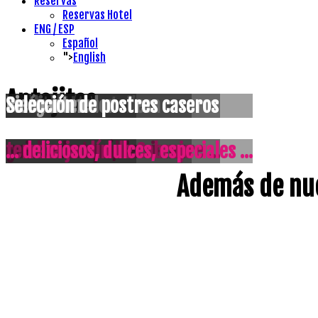
Reservas
Reservas Hotel
ENG / ESP
Español
">
English
Antojitos
Tradición montañesa
Salón comedor
Biergarten
Selección de postres caseros
guisos de aquí, de siempre ...
con luz natural ...
terraza jardín de Cabrojo
... deliciosos, dulces, especiales ...
Además de nu