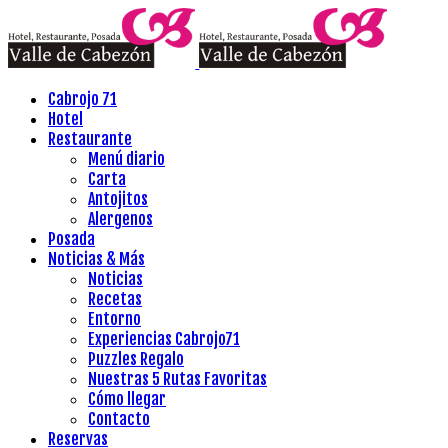
Cabrojo 71
Hotel
Restaurante
Menú diario
Carta
Antojitos
Alergenos
Posada
Noticias & Más
Noticias
Recetas
Entorno
Experiencias Cabrojo71
Puzzles Regalo
Nuestras 5 Rutas Favoritas
Cómo llegar
Contacto
Reservas