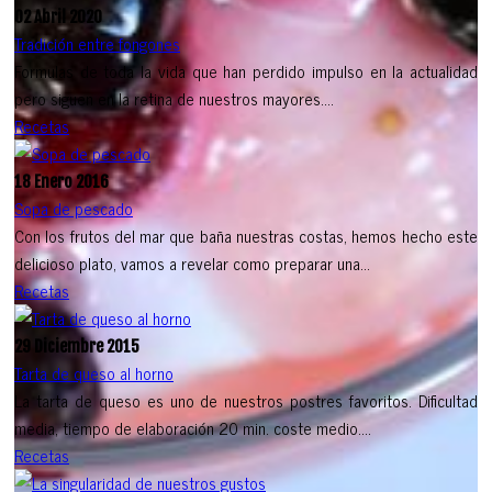
02 Abril 2020
Tradición entre fongones
Formulas de toda la vida que han perdido impulso en la actualidad
pero siguen en la retina de nuestros mayores....
Recetas
18 Enero 2016
Sopa de pescado
Con los frutos del mar que baña nuestras costas, hemos hecho este
delicioso plato, vamos a revelar como preparar una...
Recetas
29 Diciembre 2015
Tarta de queso al horno
La tarta de queso es uno de nuestros postres favoritos. Dificultad
media, tiempo de elaboración 20 min. coste medio....
Recetas