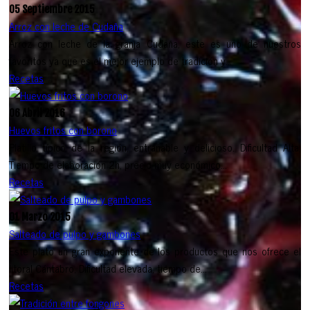
05 Septiembre 2015
Arroz con leche de Cudaña
Arroz con leche de la granja Cudaña, este es uno de nuestros
favoritos ya que es el mejor ejemplo de tradición y...
Recetas
06 Abril 2016
Huevos fritos con borono
Platillo típico de la región, entrañable y delicioso. Dificultad Alta,
Tiempo de elaboración 2h, precio muy económico...
Recetas
01 Marzo 2015
Salteado de pulpo y gambones
Este plato un gran exponente de los productos que nos ofrece el
litoral Cántabro, Dificultad elevada, tiempo de...
Recetas