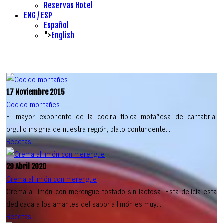
Reservas Hotel
ENG / ESP
Español
">
English
17 Noviembre 2015
Cocido montañes
El mayor exponente de la cocina tipica motañesa de cantabria,
orgullo insignia de nuestra región, plato contundente...
Recetas
29 Abril 2020
Crema al limón con merengue
Crema al limón con merengue tostado sin lactosa. Esta delicia esta
dedicada a los amantes del sabor a limón es muy...
Recetas