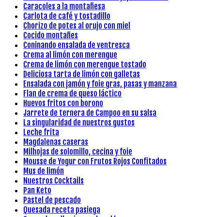
Caracoles a la montañesa
Carlota de café y tostadillo
Chorizo de potes al orujo con miel
Cocido montañes
Coninando ensalada de ventresca
Crema al limón con merengue
Crema de limón con merengue tostado
Deliciosa tarta de limón con galletas
Ensalada con jamón y foie gras, pasas y manzana
Flan de crema de queso láctico
Huevos fritos con borono
Jarrete de ternera de Campoo en su salsa
La singularidad de nuestros gustos
Leche frita
Magdalenas caseras
Milhojas de solomillo, cecina y foie
Mousse de Yogur con Frutos Rojos Confitados
Mus de limón
Nuestros Cocktails
Pan Keto
Pastel de pescado
Quesada receta pasiega