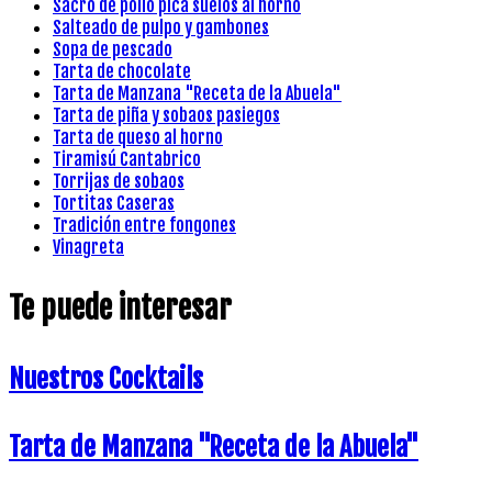
Sacro de pollo pica suelos al horno
Salteado de pulpo y gambones
Sopa de pescado
Tarta de chocolate
Tarta de Manzana "Receta de la Abuela"
Tarta de piña y sobaos pasiegos
Tarta de queso al horno
Tiramisú Cantabrico
Torrijas de sobaos
Tortitas Caseras
Tradición entre fongones
Vinagreta
Te puede interesar
Nuestros Cocktails
Tarta de Manzana "Receta de la Abuela"