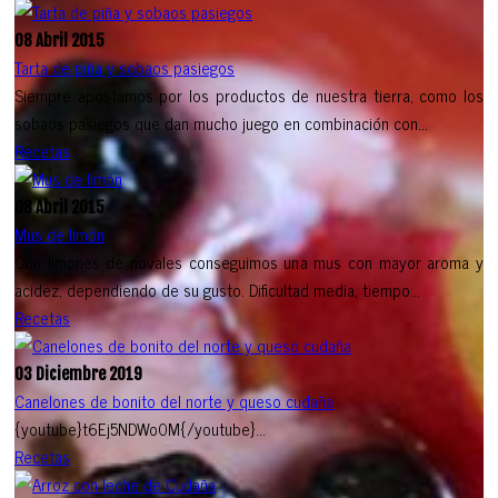
08 Abril 2015
Tarta de piña y sobaos pasiegos
Siempre apostamos por los productos de nuestra tierra, como los
sobaos pasiegos que dan mucho juego en combinación con...
Recetas
08 Abril 2015
Mus de limón
Con limones de novales conseguimos una mus con mayor aroma y
acidez, dependiendo de su gusto. Dificultad media, tiempo...
Recetas
03 Diciembre 2019
Canelones de bonito del norte y queso cudaña
{youtube}t6Ej5NDWo0M{/youtube}...
Recetas