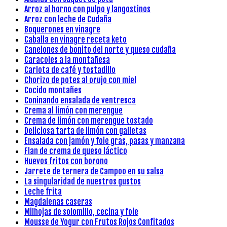
Arroz al horno con pulpo y langostinos
Arroz con leche de Cudaña
Boquerones en vinagre
Caballa en vinagre receta keto
Canelones de bonito del norte y queso cudaña
Caracoles a la montañesa
Carlota de café y tostadillo
Chorizo de potes al orujo con miel
Cocido montañes
Coninando ensalada de ventresca
Crema al limón con merengue
Crema de limón con merengue tostado
Deliciosa tarta de limón con galletas
Ensalada con jamón y foie gras, pasas y manzana
Flan de crema de queso láctico
Huevos fritos con borono
Jarrete de ternera de Campoo en su salsa
La singularidad de nuestros gustos
Leche frita
Magdalenas caseras
Milhojas de solomillo, cecina y foie
Mousse de Yogur con Frutos Rojos Confitados