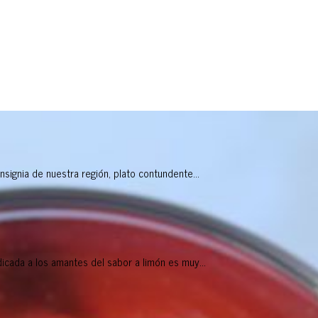
nsignia de nuestra región, plato contundente...
icada a los amantes del sabor a limón es muy...