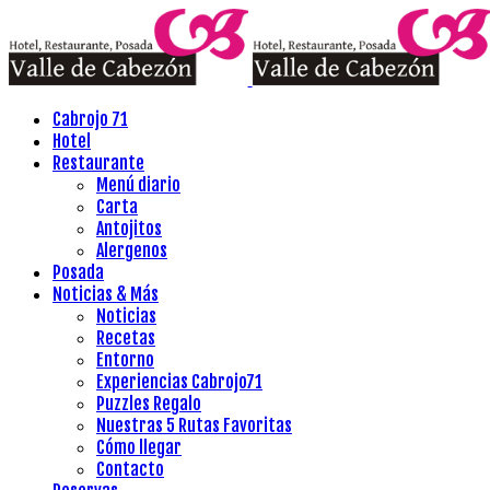
Cabrojo 71
Hotel
Restaurante
Menú diario
Carta
Antojitos
Alergenos
Posada
Noticias & Más
Noticias
Recetas
Entorno
Experiencias Cabrojo71
Puzzles Regalo
Nuestras 5 Rutas Favoritas
Cómo llegar
Contacto