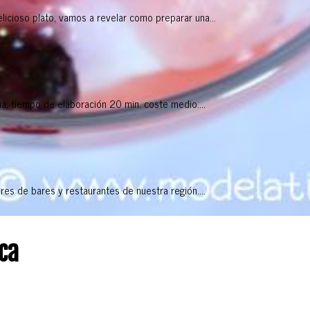
icioso plato, vamos a revelar como preparar una...
ia, tiempo de elaboración 20 min. coste medio....
res de bares y restaurantes de nuestra región....
ca