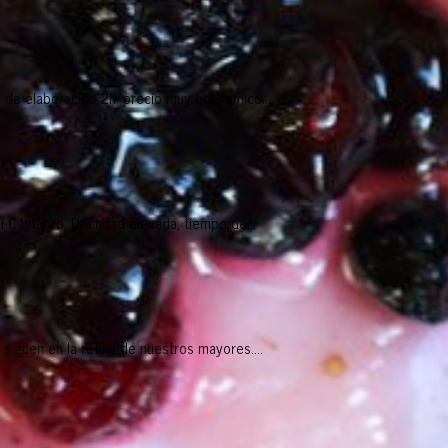
empo de elaboración 2h, precio muy económico...
 Cántabro, Dificultad elevada, tiempo de...
siguen en la retina de nuestros mayores....