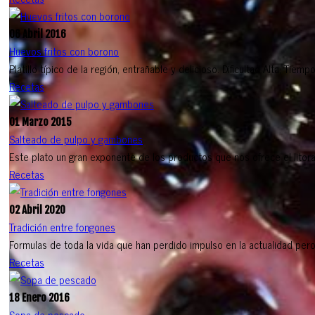
06 Abril 2016
Huevos fritos con borono
Platillo típico de la región, entrañable y delicioso. Dificultad Alta, Ti
Recetas
01 Marzo 2015
Salteado de pulpo y gambones
Este plato un gran exponente de los productos que nos ofrece el litoral
Recetas
02 Abril 2020
Tradición entre fongones
Formulas de toda la vida que han perdido impulso en la actualidad pero 
Recetas
18 Enero 2016
Sopa de pescado