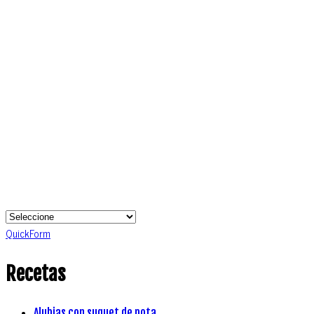
QuickForm
Recetas
Alubias con suquet de pota