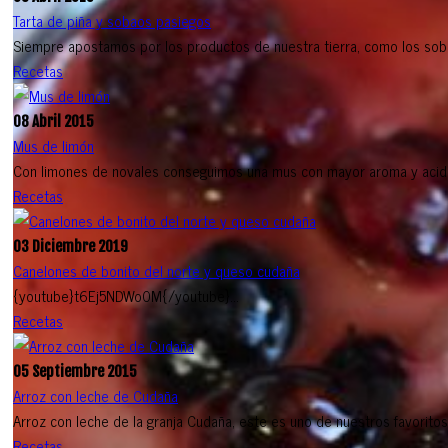
Tarta de piña y sobaos pasiegos
Siempre apostamos por los productos de nuestra tierra, como los sob
Recetas
08 Abril 2015
Mus de limón
Con limones de novales conseguimos una mus con mayor aroma y acidez,
Recetas
03 Diciembre 2019
Canelones de bonito del norte y queso cudaña
{youtube}t6Ej5NDWo0M{/youtube}...
Recetas
05 Septiembre 2015
Arroz con leche de Cudaña
Arroz con leche de la granja Cudaña, este es uno de nuestros favoritos 
Recetas